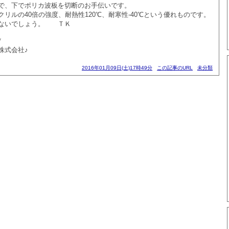
で、下でポリカ波板を切断のお手伝いです。
リルの40倍の強度、耐熱性120℃、耐寒性-40℃という優れものです。
はないでしょう。 ＴＫ
*
株式会社♪
2016年01月09日(土)17時49分
この記事のURL
未分類