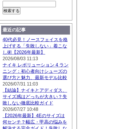
最近の記事
40代必見！ノースフェイスを格
上げする「失敗しない」着こな
し術【2026年最新】
2026/08/03 11:13
ナイキ レボリューション 4 ラン
ニング：初心者向けシューズの
選び方と魅力、最新モデル比較
2026/07/31 11:03
【結論】ナイキとアディダス、
サイズ感はどっちが大きい？失
敗しない徹底比較ガイド
2026/07/27 10:48
【2026年最新】4Eのサイズは
何センチ？幅広・甲高の悩みを
解決する完全ガイド！失敗しな