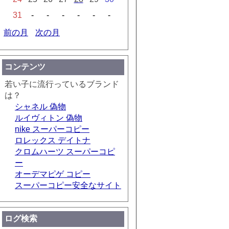
31
-
-
-
-
-
-
前の月
次の月
コンテンツ
若い子に流行っているブランド
は？
シャネル 偽物
ルイヴィトン 偽物
nike スーパーコピー
ロレックス デイトナ
クロムハーツ スーパーコピ
ー
オーデマピゲ コピー
スーパーコピー安全なサイト
ログ検索