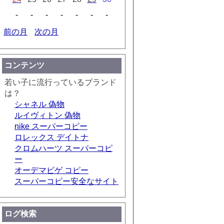
-
-
-
-
-
-
-
前の月
次の月
コンテンツ
若い子に流行っているブランド
は？
シャネル 偽物
ルイヴィトン 偽物
nike スーパーコピー
ロレックス デイトナ
クロムハーツ スーパーコピ
ー
オーデマピゲ コピー
スーパーコピー安全なサイト
ログ検索