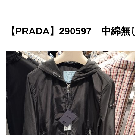
【PRADA】290597 中