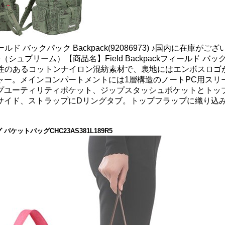
ィールド バックパック Backpack(92086973) ♪国内に在
シュプリーム）【商品名】Field Backpackフィールド バックパ
耐水性のあるコットンナイロン混紡素材で、裏地にはエンボスロ
ャー。メインコンパートメントには1層構造のノートPC用スリ
プユーティリティポケット、ジップスタッシュポケットとトッ
サイド、ストラップにDリングタブ。トップフラップに織り込
バケットバッグCHC23AS381L189R5