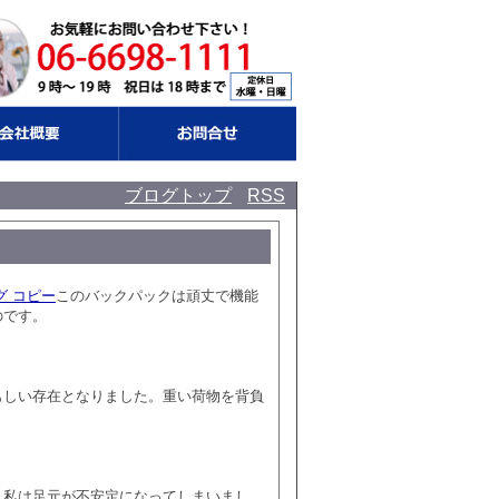
ブログトップ
RSS
グ コピー
このバックパックは頑丈で機能
のです。
もしい存在となりました。重い荷物を背負
、私は足元が不安定になってしまいまし