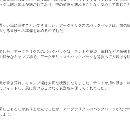
ックは防水加工が施されており、中の荷物が濡れることなく安心して進むこ
温かい湯に浸すことができました。アークテリクスのバックパックは、旅の
次なる冒険への準備を始めるのでした。
でした。アークテリクスのバックパックは、テントや寝袋、食料などの荷物
の静かなキャンプ場で、アークテリクスのバックパックを背負って夕焼けを
風が吹き荒れ、キャンプ場は大変な状況になりました。テントが揺れ動き、
にフィットし、風に負けることなく安定感を保ってくれました。
閉じこもるしかありませんでしたが、アークテリクスのバックパックがなけ
しょう。