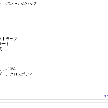
・カバン » かごバッグ
ストラップ
サート
装
ル 10%
ダー、クロスボディ
20