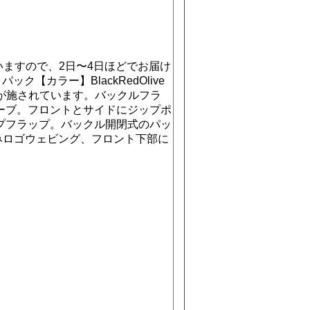
庫がございますので、2日〜4日ほどでお届け
ック【カラー】BlackRedOlive
ゴが施されています。バックルフラ
ーブ。フロントとサイドにジップポ
プフラップ。バックル開閉式のパッ
みロゴウェビング、フロント下部に